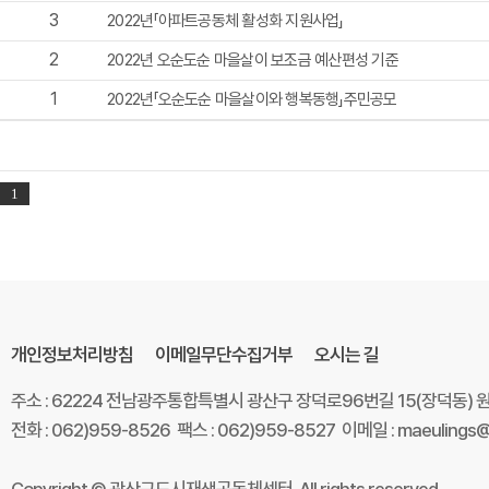
3
2022년「아파트공동체 활성화 지원사업」
2
2022년 오순도순 마을살이 보조금 예산편성 기준
1
2022년「오순도순 마을살이와 행복동행」주민공모
1
개인정보처리방침
이메일무단수집거부
오시는 길
주소 : 62224 전남광주통합특별시 광산구 장덕로96번길 15(장덕동)
전화 : 062)959-8526 팩스 : 062)959-8527 이메일 : maeulings@